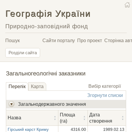
Географія України
Природно-заповідний фонд
Пошук
Сайти порталу
Про проект
Сторінка ав
Розділи сайта
Загальногеологічні заказники
Вибір категорії
Перелік
Карта
Згорнути списки
Загальнодержавного значення
Площа
Дата
Назва
(га)
створення
Гірський карст Криму
4316.00
1989.02.13