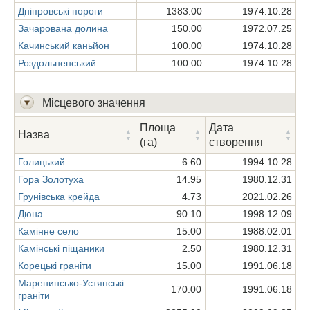
Дніпровські пороги
1383.00
1974.10.28
Зачарована долина
150.00
1972.07.25
Качинський каньйон
100.00
1974.10.28
Роздольненський
100.00
1974.10.28
Місцевого значення
Площа
Дата
Назва
(га)
створення
Голицький
6.60
1994.10.28
Гора Золотуха
14.95
1980.12.31
Грунівська крейда
4.73
2021.02.26
Дюна
90.10
1998.12.09
Камінне село
15.00
1988.02.01
Камінські піщаники
2.50
1980.12.31
Корецькі граніти
15.00
1991.06.18
Згорнути список
Маренинсько-Устянські
170.00
1991.06.18
граніти