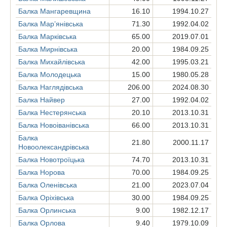
Балка Мангаревщина
16.10
1994.10.27
Балка Мар’янівська
71.30
1992.04.02
Балка Марківська
65.00
2019.07.01
Балка Мирнівська
20.00
1984.09.25
Балка Михайлівська
42.00
1995.03.21
Балка Молодецька
15.00
1980.05.28
Балка Наглядівська
206.00
2024.08.30
Балка Найвер
27.00
1992.04.02
Балка Нестерянська
20.10
2013.10.31
Балка Новоіванівська
66.00
2013.10.31
Балка
21.80
2000.11.17
Новоолександрівська
Балка Новотроїцька
74.70
2013.10.31
Балка Норова
70.00
1984.09.25
Балка Оленівська
21.00
2023.07.04
Балка Оріхівська
30.00
1984.09.25
Балка Орлинська
9.00
1982.12.17
Балка Орлова
9.40
1979.10.09