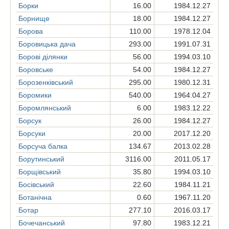
Борки
16.00
1984.12.27
Борнище
18.00
1984.12.27
Борова
110.00
1978.12.04
Боровицька дача
293.00
1991.07.31
Борові ділянки
56.00
1994.03.10
Боровське
54.00
1984.12.27
Борозенківський
295.00
1980.12.31
Боромики
540.00
1964.04.27
Боромлянський
6.00
1983.12.22
Борсук
26.00
1984.12.27
Борсуки
20.00
2017.12.20
Борсуча балка
134.67
2013.02.28
Борутинський
3116.00
2011.05.17
Борщівський
35.80
1994.03.10
Босівський
22.60
1984.11.21
Ботанічна
0.60
1967.11.20
Ботар
277.10
2016.03.17
Бочечанський
97.80
1983.12.21