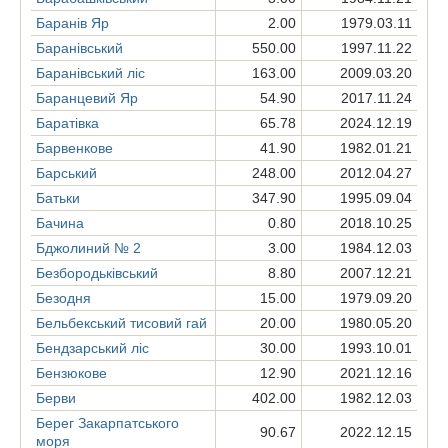
Баранів Яр
2.00
1979.03.11
Баранівський
550.00
1997.11.22
Баранівський ліс
163.00
2009.03.20
Баранцевий Яр
54.90
2017.11.24
Баратівка
65.78
2024.12.19
Барвенкове
41.90
1982.01.21
Барський
248.00
2012.04.27
Батьки
347.90
1995.09.04
Бачина
0.80
2018.10.25
Бджолиний № 2
3.00
1984.12.03
Безбородьківський
8.80
2007.12.21
Безодня
15.00
1979.09.20
Бельбекський тисовий гай
20.00
1980.05.20
Бендзарський ліс
30.00
1993.10.01
Бензюкове
12.90
2021.12.16
Берви
402.00
1982.12.03
Берег Закарпатського
90.67
2022.12.15
моря