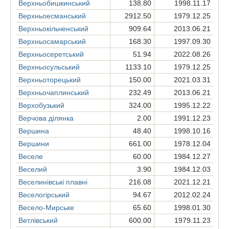
Верхньобишкинський
138.80
1998.11.17
Верхньоесманський
2912.50
1979.12.25
Верхньокільченський
909.64
2013.06.21
Верхньосамарський
168.30
1997.09.30
Верхньосеретський
51.94
2022.08.26
Верхньосульський
1133.10
1979.12.25
Верхньоторецький
150.00
2021.03.31
Верхньочаплинський
232.49
2013.06.21
Верхобузький
324.00
1995.12.22
Верчова ділянка
2.00
1991.12.23
Вершина
48.40
1998.10.16
Вершини
661.00
1978.12.04
Веселе
60.00
1984.12.27
Веселий
3.90
1984.12.03
Веселинівські плавні
216.08
2021.12.21
Веселогірський
94.67
2012.02.24
Весело-Мирське
65.60
1998.01.30
Ветлівський
600.00
1979.11.23