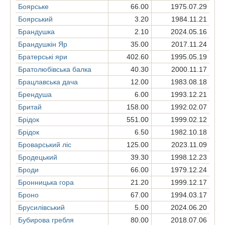
Боярське
66.00
1975.07.29
Боярський
3.20
1984.11.21
Брандушка
2.10
2024.05.16
Брандушкін Яр
35.00
2017.11.24
Братерські яри
402.60
1995.05.19
Братолюбівська балка
40.30
2000.11.17
Брацлавська дача
12.00
1983.08.18
Брендуша
6.00
1993.12.21
Бритай
158.00
1992.02.07
Брідок
551.00
1999.02.12
Брідок
6.50
1982.10.18
Броварський ліс
125.00
2023.11.09
Бродецький
39.30
1998.12.23
Броди
66.00
1979.12.24
Бронницька гора
21.20
1999.12.17
Броно
67.00
1994.03.17
Брусилівський
5.00
2024.06.20
Бубирова гребля
80.00
2018.07.06