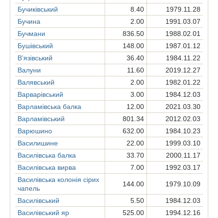
Бучиківський
8.40
1979.11.28
Бучина
2.00
1991.03.07
Бучмани
836.50
1988.02.01
Бушівський
148.00
1987.01.12
В’язівський
36.40
1984.11.22
Валуни
11.60
2019.12.27
Валявський
2.00
1982.01.22
Варварівський
3.00
1984.12.03
Варламівська балка
12.00
2021.03.30
Варламівський
801.34
2012.02.03
Варюшино
632.00
1984.10.23
Василишине
22.00
1999.03.10
Василівська балка
33.70
2000.11.17
Василівська вирва
7.00
1992.03.17
Василівська колонія сірих
144.00
1979.10.09
чапель
Василівський
5.50
1984.12.03
Василівський яр
525.00
1994.12.16