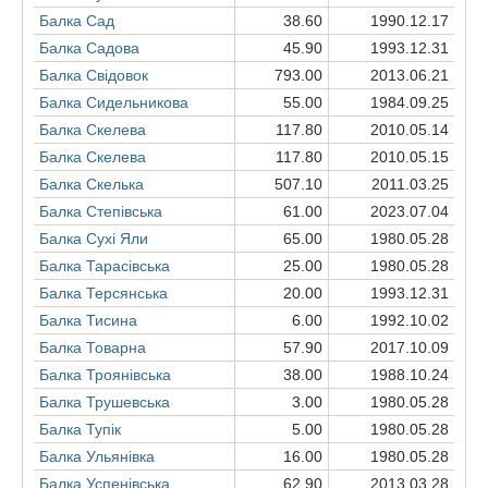
Балка Сад
38.60
1990.12.17
Балка Садова
45.90
1993.12.31
Балка Свідовок
793.00
2013.06.21
Балка Сидельникова
55.00
1984.09.25
Балка Скелева
117.80
2010.05.14
Балка Скелева
117.80
2010.05.15
Балка Скелька
507.10
2011.03.25
Балка Степівська
61.00
2023.07.04
Балка Сухі Яли
65.00
1980.05.28
Балка Тарасівська
25.00
1980.05.28
Балка Терсянська
20.00
1993.12.31
Балка Тисина
6.00
1992.10.02
Балка Товарна
57.90
2017.10.09
Балка Троянівська
38.00
1988.10.24
Балка Трушевська
3.00
1980.05.28
Балка Тупік
5.00
1980.05.28
Балка Ульянівка
16.00
1980.05.28
Балка Успенівська
62.90
2013.03.28