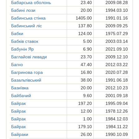
Бабарська оболонь
23.40
2009.08.28
Бабині лози
20.00
1994.03.10
Бабинська стінка
1405.00
1991.01.16
Бабинський ліс
137.80
2009.09.25
Бабки
124.00
1975.07.29
Бабків ставок
5.00
2003.03.14
Бабунін Яр
6.90
2021.09.10
Баглайові левади
23.70
2009.12.10
Багно
47.40
2012.03.22
Багринова гора
16.80
2020.07.28
Базальтівський
38.00
1991.06.18
Базиївка
20.00
2012.10.23
Байбачий
9.60
2001.09.18
Байрак
197.20
1995.09.04
Байрак
12.00
1978.12.26
Байрак
1.00
1984.12.03
Байрак
179.10
1984.11.22
Байраки
26.00
1990.10.09