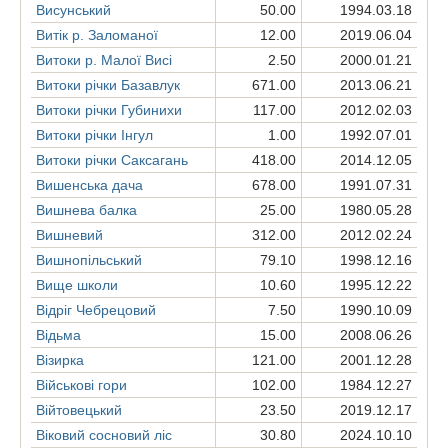
Висунський
50.00
1994.03.18
Витік р. Заломаної
12.00
2019.06.04
Витоки р. Малої Висі
2.50
2000.01.21
Витоки річки Базавлук
671.00
2013.06.21
Витоки річки Губинихи
117.00
2012.02.03
Витоки річки Інгул
1.00
1992.07.01
Витоки річки Саксагань
418.00
2014.12.05
Вишенська дача
678.00
1991.07.31
Вишнева балка
25.00
1980.05.28
Вишневий
312.00
2012.02.24
Вишнопільський
79.10
1998.12.16
Вище школи
10.60
1995.12.22
Відріг Чебрецовий
7.50
1990.10.09
Відьма
15.00
2008.06.26
Візирка
121.00
2001.12.28
Військові гори
102.00
1984.12.27
Війтовецький
23.50
2019.12.17
Віковий сосновий ліс
30.80
2024.10.10