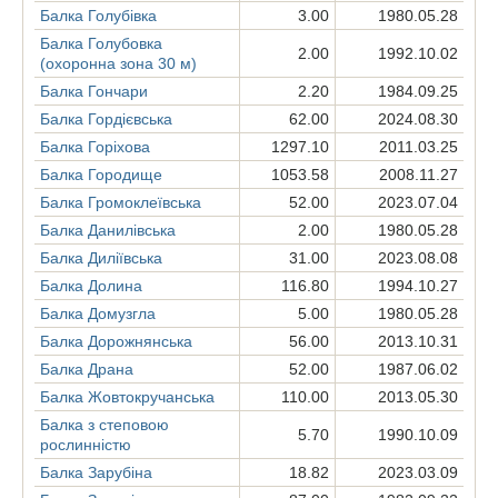
Балка Голубівка
3.00
1980.05.28
Балка Голубовка
2.00
1992.10.02
(охоронна зона 30 м)
Балка Гончари
2.20
1984.09.25
Балка Гордієвська
62.00
2024.08.30
Балка Горіхова
1297.10
2011.03.25
Балка Городище
1053.58
2008.11.27
Балка Громоклеївська
52.00
2023.07.04
Балка Данилівська
2.00
1980.05.28
Балка Диліївська
31.00
2023.08.08
Балка Долина
116.80
1994.10.27
Балка Домузгла
5.00
1980.05.28
Балка Дорожнянська
56.00
2013.10.31
Балка Драна
52.00
1987.06.02
Балка Жовтокручанська
110.00
2013.05.30
Балка з степовою
5.70
1990.10.09
рослинністю
Балка Зарубіна
18.82
2023.03.09