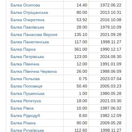
Балка Осипова
14.40
1972.06.22
Балка Отріщанська
80.00
2013.10.31
Балка Очеретяна
53.92
2016.10.08
Балка Павлівська
28.00
1979.10.09
Балка Панасова Верхня
135.10
2021.09.28
Балка Панютинська
117.00
1998.11.27
Балка Парна
361.00
1990.12.17
Балка Петрівська
123.00
2024.08.30
Балка Північна
12.00
1991.01.09
Балка Північна Червона
26.00
1988.06.09
Балка Польова
0.75
2023.07.04
Балка Поповиця
50.40
2005.03.23
Балка Пушинська
1.00
1980.05.28
Балка Репетуха
18.00
2021.03.30
Балка Рівна
10.00
1987.06.02
Балка Рідкодуб
8.60
1982.12.09
Балка Різана
90.00
2009.05.28
Балка Ручаївська
112.60
1998.11.27