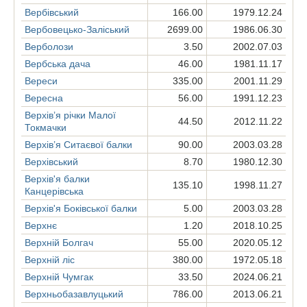
Вербівський
166.00
1979.12.24
Вербовецько-Заліський
2699.00
1986.06.30
Верболози
3.50
2002.07.03
Вербська дача
46.00
1981.11.17
Вереси
335.00
2001.11.29
Вересна
56.00
1991.12.23
Верхів’я річки Малої
44.50
2012.11.22
Токмачки
Верхів’я Ситаєвої балки
90.00
2003.03.28
Верхівський
8.70
1980.12.30
Верхів'я балки
135.10
1998.11.27
Канцерівська
Верхів'я Боківської балки
5.00
2003.03.28
Верхнє
1.20
2018.10.25
Верхній Болгач
55.00
2020.05.12
Верхній ліс
380.00
1972.05.18
Верхній Чумгак
33.50
2024.06.21
Верхньобазавлуцький
786.00
2013.06.21