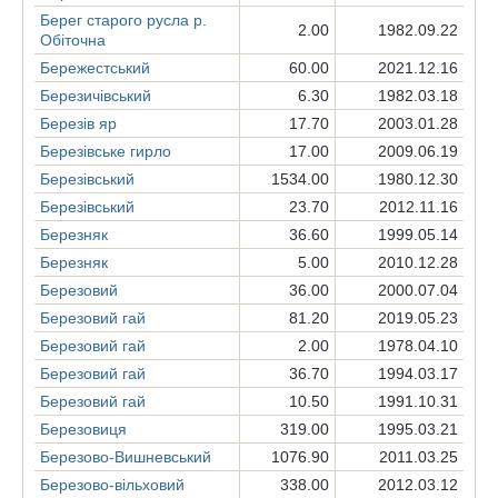
Берег старого русла р.
2.00
1982.09.22
Обіточна
Бережестський
60.00
2021.12.16
Березичівський
6.30
1982.03.18
Березів яр
17.70
2003.01.28
Березівське гирло
17.00
2009.06.19
Березівський
1534.00
1980.12.30
Березівський
23.70
2012.11.16
Березняк
36.60
1999.05.14
Березняк
5.00
2010.12.28
Березовий
36.00
2000.07.04
Березовий гай
81.20
2019.05.23
Березовий гай
2.00
1978.04.10
Березовий гай
36.70
1994.03.17
Березовий гай
10.50
1991.10.31
Березовиця
319.00
1995.03.21
Березово-Вишневський
1076.90
2011.03.25
Березово-вільховий
338.00
2012.03.12