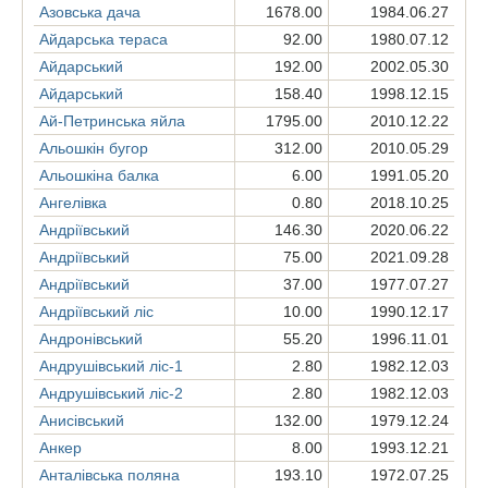
Азовська дача
1678.00
1984.06.27
Айдарська тераса
92.00
1980.07.12
Айдарський
192.00
2002.05.30
Айдарський
158.40
1998.12.15
Ай-Петринська яйла
1795.00
2010.12.22
Альошкін бугор
312.00
2010.05.29
Альошкіна балка
6.00
1991.05.20
Ангелівка
0.80
2018.10.25
Андріївський
146.30
2020.06.22
Андріївський
75.00
2021.09.28
Андріївський
37.00
1977.07.27
Андріївський ліс
10.00
1990.12.17
Андронівський
55.20
1996.11.01
Андрушівський ліс-1
2.80
1982.12.03
Андрушівський ліс-2
2.80
1982.12.03
Анисівський
132.00
1979.12.24
Анкер
8.00
1993.12.21
Анталівська поляна
193.10
1972.07.25