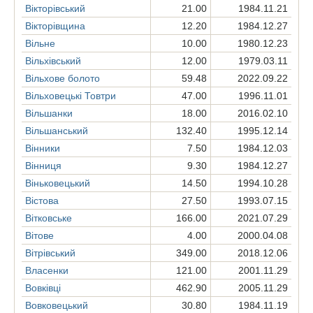
Вікторівський
21.00
1984.11.21
Вікторівщина
12.20
1984.12.27
Вільне
10.00
1980.12.23
Вільхівський
12.00
1979.03.11
Вільхове болото
59.48
2022.09.22
Вільховецькі Товтри
47.00
1996.11.01
Вільшанки
18.00
2016.02.10
Вільшанський
132.40
1995.12.14
Вінники
7.50
1984.12.03
Вінниця
9.30
1984.12.27
Віньковецький
14.50
1994.10.28
Вістова
27.50
1993.07.15
Вітковське
166.00
2021.07.29
Вітове
4.00
2000.04.08
Вітрівський
349.00
2018.12.06
Власенки
121.00
2001.11.29
Вовківці
462.90
2005.11.29
Вовковецький
30.80
1984.11.19