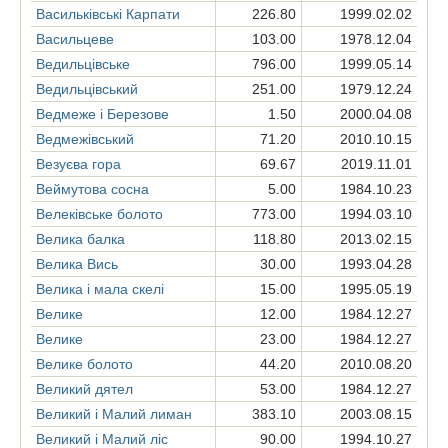
Васильківські Карпати
226.80
1999.02.02
Васильцеве
103.00
1978.12.04
Ведильцівське
796.00
1999.05.14
Ведильцівський
251.00
1979.12.24
Ведмеже і Березове
1.50
2000.04.08
Ведмежівський
71.20
2010.10.15
Везуєва гора
69.67
2019.11.01
Веймутова сосна
5.00
1984.10.23
Велеківське болото
773.00
1994.03.10
Велика балка
118.80
2013.02.15
Велика Вись
30.00
1993.04.28
Велика і мала скелі
15.00
1995.05.19
Велике
12.00
1984.12.27
Велике
23.00
1984.12.27
Велике болото
44.20
2010.08.20
Великий дятел
53.00
1984.12.27
Великий і Малий лиман
383.10
2003.08.15
Великий і Малий ліс
90.00
1994.10.27