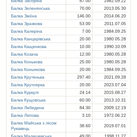
Балка Засоріна
87.00
1982.09.22
Балка Зеленянська
70.00
2013.05.30
Балка Зміїна
146.00
2014.06.20
Балка Зразкова
53.00
2011.07.05
Балка Калеріна
7.00
1984.09.25
Балка Канцерівська
20.00
1980.05.28
Балка Кащенкова
10.00
1990.10.09
Балка Козача
12.00
1980.05.28
Балка Конькова
25.00
1980.05.28
Балка Коньякова
20.00
1984.09.25
Балка Крутенька
297.40
2021.09.28
Балка Крутоярка
20.00
2023.07.04
Балка Куркулі
24.14
2015.08.27
Балка Кущовська
60.00
2013.10.31
Балка Лебедина
84.30
2009.12.19
Балка Липова
3.10
1972.06.22
Балка Майська з лісом
38.60
2019.07.01
Рукавець
Балка Малишевська
49.00
1998.11.27