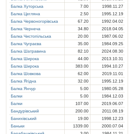
Балка Хуторська
7.00
1998.11.27
Балка Цегляна
2.50
1995.12.19
Балка Червоногорівська
67.20
1992.04.02
Балка Чернеча
34.80
2018.04.05
Балка Чистопільська
20.00
1987.06.02
Балка Чуграєва
35.00
1984.09.25
Балка Шатравина
82.10
2024.08.30
Балка Широка
44.00
2013.10.31
Балка Широка
383.00
1994.10.27
Балка Шовкова
62.00
2019.11.01
Балка Ягідна
32.00
1995.12.19
Балка Янчур
5.00
1980.05.28
Балки
5.00
1984.12.03
Балки
107.00
2019.06.07
Бандурівський
200.00
2011.08.19
Банихівський
19.00
1998.12.23
Баньки
1339.00
2000.07.04
Барабашківський
3.00
1984.11.21