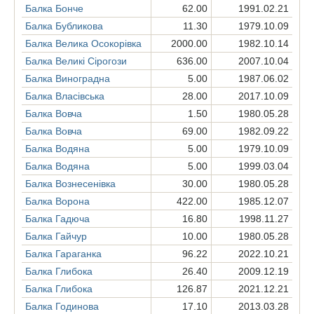
Балка Бонче
62.00
1991.02.21
Балка Бубликова
11.30
1979.10.09
Балка Велика Осокорівка
2000.00
1982.10.14
Балка Великі Сірогози
636.00
2007.10.04
Балка Виноградна
5.00
1987.06.02
Балка Власівська
28.00
2017.10.09
Балка Вовча
1.50
1980.05.28
Балка Вовча
69.00
1982.09.22
Балка Водяна
5.00
1979.10.09
Балка Водяна
5.00
1999.03.04
Балка Вознесенівка
30.00
1980.05.28
Балка Ворона
422.00
1985.12.07
Балка Гадюча
16.80
1998.11.27
Балка Гайчур
10.00
1980.05.28
Балка Гараганка
96.22
2022.10.21
Балка Глибока
26.40
2009.12.19
Балка Глибока
126.87
2021.12.21
Балка Годинова
17.10
2013.03.28