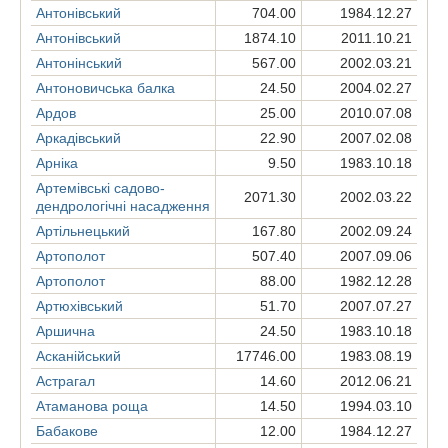
Антонівський
704.00
1984.12.27
Антонівський
1874.10
2011.10.21
Антонінський
567.00
2002.03.21
Антоновичська балка
24.50
2004.02.27
Ардов
25.00
2010.07.08
Аркадівський
22.90
2007.02.08
Арніка
9.50
1983.10.18
Артемівські садово-
2071.30
2002.03.22
дендрологічні насадження
Артільнецький
167.80
2002.09.24
Артополот
507.40
2007.09.06
Артополот
88.00
1982.12.28
Артюхівський
51.70
2007.07.27
Аршична
24.50
1983.10.18
Асканійський
17746.00
1983.08.19
Астрагал
14.60
2012.06.21
Атаманова роща
14.50
1994.03.10
Бабакове
12.00
1984.12.27