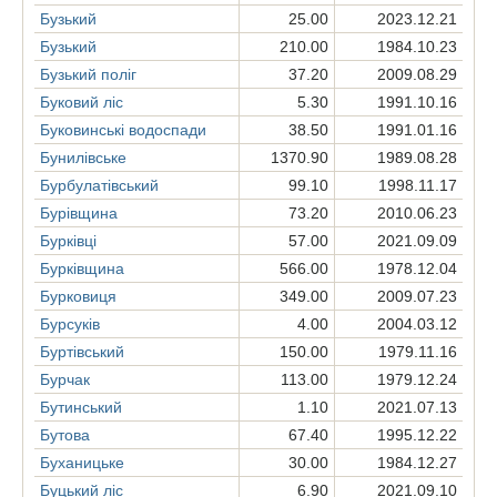
Бузький
25.00
2023.12.21
Бузький
210.00
1984.10.23
Бузький поліг
37.20
2009.08.29
Буковий ліс
5.30
1991.10.16
Буковинські водоспади
38.50
1991.01.16
Бунилівське
1370.90
1989.08.28
Бурбулатівський
99.10
1998.11.17
Бурівщина
73.20
2010.06.23
Бурківці
57.00
2021.09.09
Бурківщина
566.00
1978.12.04
Бурковиця
349.00
2009.07.23
Бурсуків
4.00
2004.03.12
Буртівський
150.00
1979.11.16
Бурчак
113.00
1979.12.24
Бутинський
1.10
2021.07.13
Бутова
67.40
1995.12.22
Буханицьке
30.00
1984.12.27
Буцький ліс
6.90
2021.09.10