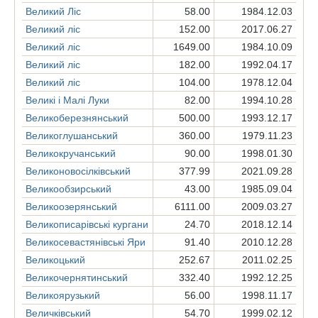
Великий Ліс
58.00
1984.12.03
Великий ліс
152.00
2017.06.27
Великий ліс
1649.00
1984.10.09
Великий ліс
182.00
1992.04.17
Великий ліс
104.00
1978.12.04
Великі і Малі Луки
82.00
1994.10.28
Великоберезнянський
500.00
1993.12.17
Великоглушанський
360.00
1979.11.23
Великокручанський
90.00
1998.01.30
Великоновосілківський
377.99
2021.09.28
Великообзирський
43.00
1985.09.04
Великоозерянський
6111.00
2009.03.27
Великописарівські кургани
24.70
2018.12.14
Великосевастянівські Яри
91.40
2010.12.28
Великоцький
252.67
2011.02.25
Великочернятинський
332.40
1992.12.25
Великоярузький
56.00
1998.11.17
Величківський
54.70
1999.02.12