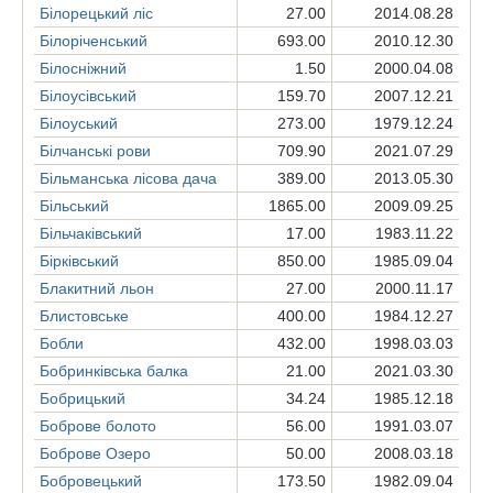
Білорецький ліс
27.00
2014.08.28
Білоріченський
693.00
2010.12.30
Білосніжний
1.50
2000.04.08
Білоусівський
159.70
2007.12.21
Білоуський
273.00
1979.12.24
Білчанські рови
709.90
2021.07.29
Більманська лісова дача
389.00
2013.05.30
Більський
1865.00
2009.09.25
Більчаківський
17.00
1983.11.22
Бірківський
850.00
1985.09.04
Блакитний льон
27.00
2000.11.17
Блистовське
400.00
1984.12.27
Бобли
432.00
1998.03.03
Бобринківська балка
21.00
2021.03.30
Бобрицький
34.24
1985.12.18
Боброве болото
56.00
1991.03.07
Боброве Озеро
50.00
2008.03.18
Бобровецький
173.50
1982.09.04