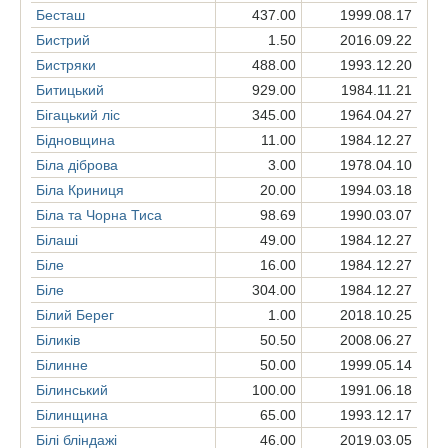
Бесташ
437.00
1999.08.17
Бистрий
1.50
2016.09.22
Бистряки
488.00
1993.12.20
Битицький
929.00
1984.11.21
Згорнути список
Бігацький ліс
345.00
1964.04.27
Бідновщина
11.00
1984.12.27
Біла діброва
3.00
1978.04.10
Завантаження...
Біла Криниця
20.00
1994.03.18
Біла та Чорна Тиса
98.69
1990.03.07
Білаші
49.00
1984.12.27
Біле
16.00
1984.12.27
Біле
304.00
1984.12.27
Білий Берег
1.00
2018.10.25
Біликів
50.50
2008.06.27
Білинне
50.00
1999.05.14
Білинський
100.00
1991.06.18
Білинщина
65.00
1993.12.17
Білі бліндажі
46.00
2019.03.05