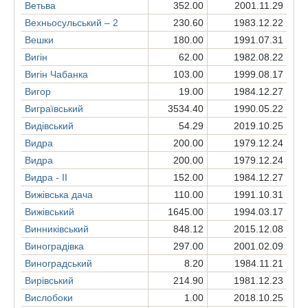
Ветьва
352.00
2001.11.29
Вехньосульський – 2
230.60
1983.12.22
Вешки
180.00
1991.07.31
Вигін
62.00
1982.08.22
Вигін Чабанка
103.00
1999.08.17
Вигор
19.00
1984.12.27
Виграївський
3534.40
1990.05.22
Видівський
54.29
2019.10.25
Видра
200.00
1979.12.24
Видра
200.00
1979.12.24
Видра - ІІ
152.00
1984.12.27
Вижівська дача
110.00
1991.10.31
Вижівський
1645.00
1994.03.17
Винниківський
848.12
2015.12.08
Виноградівка
297.00
2001.02.09
Виноградський
8.20
1984.11.21
Вирівський
214.90
1981.12.23
Вислобоки
1.00
2018.10.25