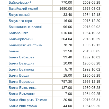
Байраківський
770.00
2009.08.28
Бакайський жолоб
1680.00
1978.03.03
Бакумівський
33.40
1984.12.18
Бакумова гора
16.00
2018.12.20
Бакшалинські плавні
96.06
2013.02.02
Балабанівка
510.00
1984.10.23
Балакирівський
204.04
2013.10.29
Баламутівська стінка
78.70
1993.12.12
Балин
12.50
2019.03.05
Балка Бабакова
99.40
1992.10.02
Балка Безводна
10.00
1980.05.28
Балка Безімена
5.70
1992.10.02
Балка Берда
15.00
1980.05.28
Балка Березова
797.30
1998.12.15
Балка Білоглинка
127.00
1980.05.28
Балка Більманка
7.00
1984.09.25
Балка біля річки Токмак
20.90
2016.05.31
Балка біля ставка
44.00
1984.09.25