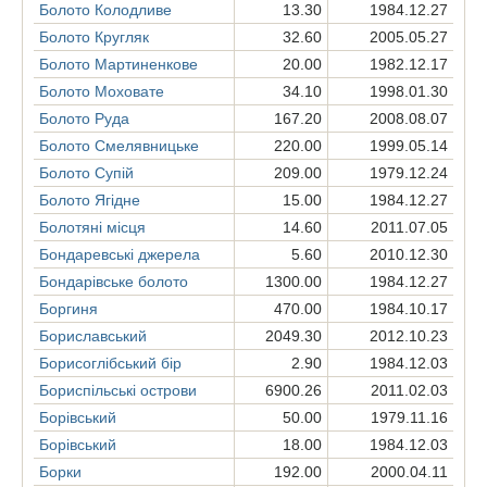
Болото Колодливе
13.30
1984.12.27
Болото Кругляк
32.60
2005.05.27
Болото Мартиненкове
20.00
1982.12.17
Болото Моховате
34.10
1998.01.30
Болото Руда
167.20
2008.08.07
Болото Смелявницьке
220.00
1999.05.14
Болото Супій
209.00
1979.12.24
Болото Ягідне
15.00
1984.12.27
Болотяні місця
14.60
2011.07.05
Бондаревські джерела
5.60
2010.12.30
Бондарівське болото
1300.00
1984.12.27
Боргиня
470.00
1984.10.17
Бориславський
2049.30
2012.10.23
Борисоглібський бір
2.90
1984.12.03
Бориспільські острови
6900.26
2011.02.03
Борівський
50.00
1979.11.16
Борівський
18.00
1984.12.03
Борки
192.00
2000.04.11