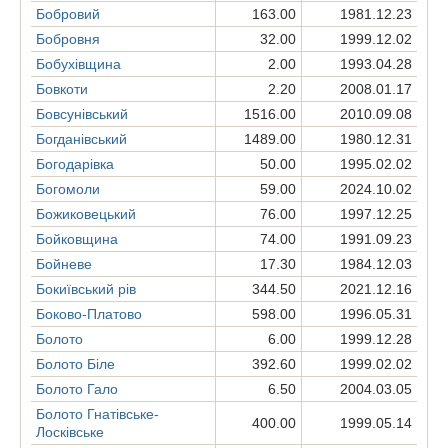
Бобровий
163.00
1981.12.23
Бобровня
32.00
1999.12.02
Бобухівщина
2.00
1993.04.28
Бовкоти
2.20
2008.01.17
Бовсунівський
1516.00
2010.09.08
Богданівський
1489.00
1980.12.31
Богодарівка
50.00
1995.02.02
Богомоли
59.00
2024.10.02
Божиковецький
76.00
1997.12.25
Бойковщина
74.00
1991.09.23
Бойневе
17.30
1984.12.03
Бокиївський рів
344.50
2021.12.16
Боково-Платово
598.00
1996.05.31
Болото
6.00
1999.12.28
Болото Біле
392.60
1999.02.02
Болото Гало
6.50
2004.03.05
Болото Гнатівське-
400.00
1999.05.14
Лосківське