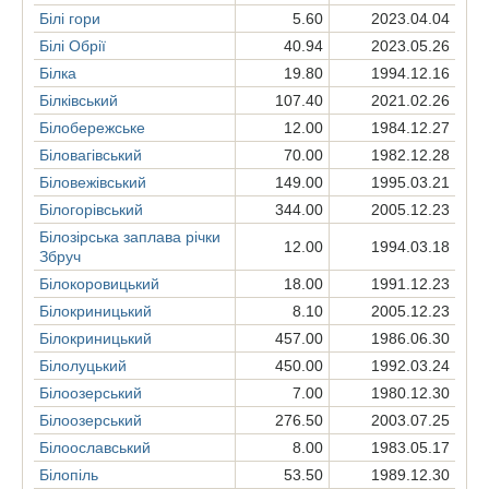
Білі гори
5.60
2023.04.04
Білі Обрії
40.94
2023.05.26
Білка
19.80
1994.12.16
Білківський
107.40
2021.02.26
Білобережське
12.00
1984.12.27
Біловагівський
70.00
1982.12.28
Біловежівський
149.00
1995.03.21
Білогорівський
344.00
2005.12.23
Білозірська заплава річки
12.00
1994.03.18
Збруч
Білокоровицький
18.00
1991.12.23
Білокриницький
8.10
2005.12.23
Білокриницький
457.00
1986.06.30
Білолуцький
450.00
1992.03.24
Білоозерський
7.00
1980.12.30
Білоозерський
276.50
2003.07.25
Білоославський
8.00
1983.05.17
Білопіль
53.50
1989.12.30