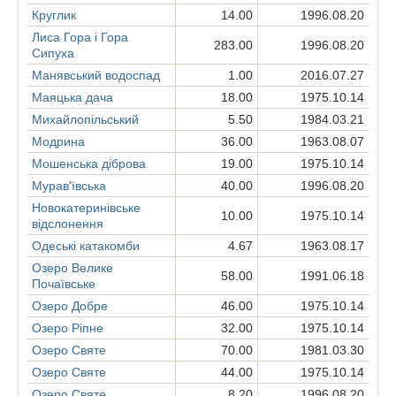
Круглик
14.00
1996.08.20
Лиса Гора і Гора
283.00
1996.08.20
Сипуха
Манявський водоспад
1.00
2016.07.27
Маяцька дача
18.00
1975.10.14
Михайлопільський
5.50
1984.03.21
Модрина
36.00
1963.08.07
Мошенська діброва
19.00
1975.10.14
Мурав'ївська
40.00
1996.08.20
Новокатеринівське
10.00
1975.10.14
відслонення
Одеські катакомби
4.67
1963.08.17
Озеро Велике
58.00
1991.06.18
Почаївське
Озеро Добре
46.00
1975.10.14
Озеро Ріпне
32.00
1975.10.14
Озеро Святе
70.00
1981.03.30
Озеро Святе
44.00
1975.10.14
Озеро Святе
8.20
1996.08.20