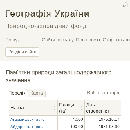
Географія України
Природно-заповідний фонд
Пошук
Сайти порталу
Про проект
Сторінка ав
Розділи сайта
Пам'ятки природи загальнодержавного
значення
Вибір категорії
Перелік
Карта
Площа
Дата
Назва
(га)
створення
Агармишський ліс
40.00
1975.10.14
Айдарська тераса
100.00
1981.03.30