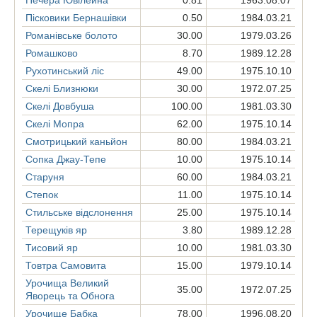
Печера Ювілейна
0.81
1963.08.07
Пісковики Бернашівки
0.50
1984.03.21
Романівське болото
30.00
1979.03.26
Ромашково
8.70
1989.12.28
Рухотинський ліс
49.00
1975.10.10
Скелі Близнюки
30.00
1972.07.25
Скелі Довбуша
100.00
1981.03.30
Скелі Мопра
62.00
1975.10.14
Смотрицький каньйон
80.00
1984.03.21
Сопка Джау-Тепе
10.00
1975.10.14
Старуня
60.00
1984.03.21
Степок
11.00
1975.10.14
Стильське відслонення
25.00
1975.10.14
Терещуків яр
3.80
1989.12.28
Тисовий яр
10.00
1981.03.30
Товтра Самовита
15.00
1979.10.14
Урочища Великий
35.00
1972.07.25
Яворець та Обнога
Урочище Бабка
78.00
1996.08.20