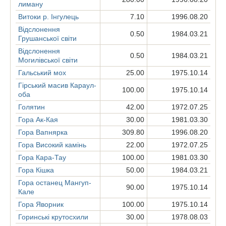
лиману
Витоки р. Інгулець
7.10
1996.08.20
Відслонення
0.50
1984.03.21
Грушанської світи
Відслонення
0.50
1984.03.21
Могилівської світи
Гальський мох
25.00
1975.10.14
Гірський масив Караул-
100.00
1975.10.14
оба
Голятин
42.00
1972.07.25
Гора Ак-Кая
30.00
1981.03.30
Гора Вапнярка
309.80
1996.08.20
Гора Високий камінь
22.00
1972.07.25
Гора Кара-Тау
100.00
1981.03.30
Гора Кішка
50.00
1984.03.21
Гора останец Мангуп-
90.00
1975.10.14
Кале
Гора Яворник
100.00
1975.10.14
Горинські крутосхили
30.00
1978.08.03