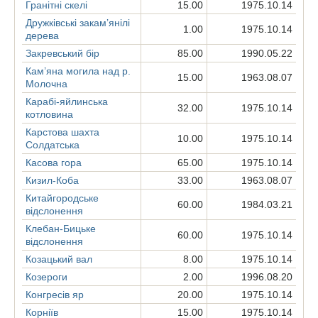
Гранітні скелі
15.00
1975.10.14
Дружківські закам’янілі
1.00
1975.10.14
дерева
Закревський бір
85.00
1990.05.22
Кам’яна могила над р.
15.00
1963.08.07
Молочна
Карабі-яйлинська
32.00
1975.10.14
котловина
Карстова шахта
10.00
1975.10.14
Солдатська
Касова гора
65.00
1975.10.14
Кизил-Коба
33.00
1963.08.07
Китайгородське
60.00
1984.03.21
відслонення
Клебан-Бицьке
60.00
1975.10.14
відслонення
Козацький вал
8.00
1975.10.14
Козероги
2.00
1996.08.20
Конгресів яр
20.00
1975.10.14
Корніїв
15.00
1975.10.14