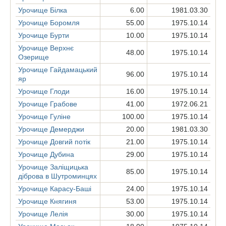
Урочище Білка
6.00
1981.03.30
Урочище Боромля
55.00
1975.10.14
Урочище Бурти
10.00
1975.10.14
Урочище Верхнє
48.00
1975.10.14
Озерище
Урочище Гайдамацький
96.00
1975.10.14
яр
Урочище Глоди
16.00
1975.10.14
Урочище Грабове
41.00
1972.06.21
Урочище Гуліне
100.00
1975.10.14
Урочище Демерджи
20.00
1981.03.30
Урочище Довгий потік
21.00
1975.10.14
Урочище Дубина
29.00
1975.10.14
Урочище Заліщицька
85.00
1975.10.14
діброва в Шутроминцях
Урочище Карасу-Баші
24.00
1975.10.14
Урочище Княгиня
53.00
1975.10.14
Урочище Лелія
30.00
1975.10.14