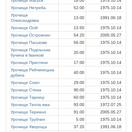
Урочище Масьок
18.00
1975.10.14
Урочище Нетреба
52.00
1975.10.14
Урочище
13.00
1991.06.18
Олександрівка
Урочище Осій
13.50
1975.10.14
Урочище Острожчин
54.20
2005.05.27
Урочище Паськове
56.00
1975.10.14
Урочище Подільська
20.00
1975.10.14
бучина в Іванкові
Урочище Пристени
17.00
1975.10.14
Урочище Рибчинецька
40.00
1975.10.14
дубина
Урочище Сокіл
29.00
1975.10.14
Урочище Стінка
90.00
1975.10.14
Урочище Тарниці
60.00
1975.10.14
Урочище Тепла яма
93.00
1972.07.25
Урочище Теремно
91.00
2005.05.27
Урочище Трубчин
5.00
1975.10.14
Урочище Хвороща
37.20
1991.06.18