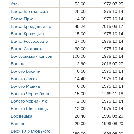
Атак
52.00
1972.07.25
Балка Бальчанська
28.00
1975.10.14
Балка Гірка
4.00
1975.10.14
Балка Крейдяний яр
45.24
2015.08.17
Балка Кровецька
15.00
1975.10.14
Балка Россоховата
27.00
1975.10.14
Балка Скотовата
30.00
1975.10.14
Бельбекський каньон
100.00
1975.10.14
Болітце
2.90
2016.07.27
Болото Висяче
0.50
1975.10.14
Болото Лисак
14.40
1975.10.14
Болото Мшана
6.00
1975.10.14
Болото Чорне багно
15.00
1969.11.18
Болото Чорний ліс
2.00
1975.10.14
Болото Ширковець
12.00
1975.10.14
Борівецька
20.40
1996.08.20
Вадень
20.00
1996.08.20
Верхів’я Утлюцького
280.00
1996.08.20