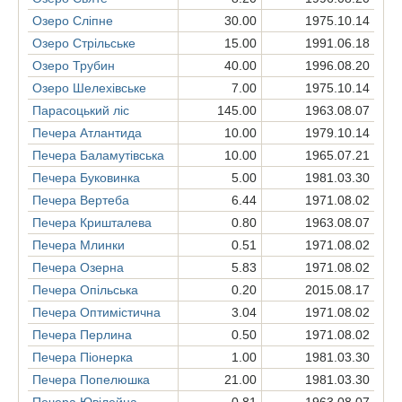
Озеро Сліпне
30.00
1975.10.14
Озеро Стрільське
15.00
1991.06.18
Згорнути список
Озеро Трубин
40.00
1996.08.20
Озеро Шелехівське
7.00
1975.10.14
Парасоцький ліс
145.00
1963.08.07
Завантаження...
Печера Атлантида
10.00
1979.10.14
Печера Баламутівська
10.00
1965.07.21
Печера Буковинка
5.00
1981.03.30
Печера Вертеба
6.44
1971.08.02
Печера Кришталева
0.80
1963.08.07
Печера Млинки
0.51
1971.08.02
Печера Озерна
5.83
1971.08.02
Печера Опільська
0.20
2015.08.17
Печера Оптимiстична
3.04
1971.08.02
Печера Перлина
0.50
1971.08.02
Печера Піонерка
1.00
1981.03.30
Печера Попелюшка
21.00
1981.03.30