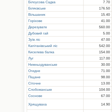
Білоусова Садка
7.70
Біляєвське
176.50
Вільшаник
15.40
Горіхове
41.00
Дерезувате
560.00
Дубовий гай
5.00
Зуїв ліс
47.00
Капітанівський ліс
542.00
Киселева балка
154.00
Луг
117.00
Нижньодуванське
30.00
Огидне
71.00
Піщане
98.00
Сіточне
13.00
Слобожанське
104.00
Соснове
67.00
Хрящуваха
14.90