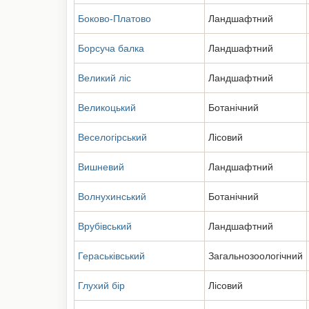
Боково-Платово
Ландшафтний
Борсуча балка
Ландшафтний
Великий ліс
Ландшафтний
Великоцький
Ботанічний
Веселогірський
Лісовий
Вишневий
Ландшафтний
Волнухинський
Ботанічний
Врубівський
Ландшафтний
Гераськівський
Загальнозоологічний
Глухий бір
Лісовий