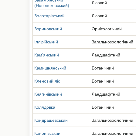
Закам’янський
Лісовий
(Новопсковський)
Золотарівський
Лісовий
Зориновський
Орнітологічний
Іллірійський
Загальнозоологічний
Кам’янський
Ландшафтний
Камишнянський
Ботанічний
Кленовий ліс
Ботанічний
Княгинівський
Ландшафтний
Колядовка
Ботанічний
Кондрашевський
Загальнозоологічний
Кононівський
Загальнозоологічний