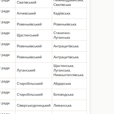
ї ради
Нижньодуванська,
Сватівський
Сватівська
ї ради
Алчевський
Кадіївська
ї ради
Ровеньківський
Ровеньківська
ї ради
Станично-
Щастинський
Луганська
ї ради
Ровеньківський
Антрацитівська
ї ради
Ровеньківський
Антрацитівська
Щастинська,
ї ради
Луганський
Луганська,
Нижньотеплівська
ї ради
Старобільський
Айдарська
ї ради
Старобільський
Біловодська
ї ради
Сіверськодонецький
Лиманська