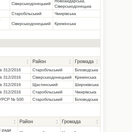
Новоайдарська,
Сіверськодонецький
Сіверськодонецька
Старобільський
Чмирівська
ї
Сіверськодонецький
Кремінська
Район
Громада
№ 312/2016
Старобільський
Біловодська
№ 312/2016
Сіверськодонецький
Кремінська
№ 312/2016
Щастинський
Широківська
№ 312/2016
Старобільський
Чмирівська
 УРСР № 500
Старобільський
Біловодська
Район
Громада
ї ради