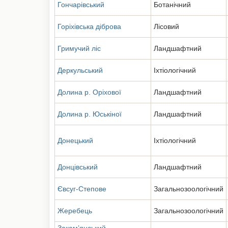
Гончарівський
Ботанічний
Горіхівська діброва
Лісовий
Гримучий ліс
Ландшафтний
Деркульський
Іхтіологічний
Долина р. Оріхової
Ландшафтний
Долина р. Юськіної
Ландшафтний
Донецький
Іхтіологічний
Донцівський
Ландшафтний
Євсуг-Степове
Загальнозоологічний
Жеребець
Загальнозоологічний