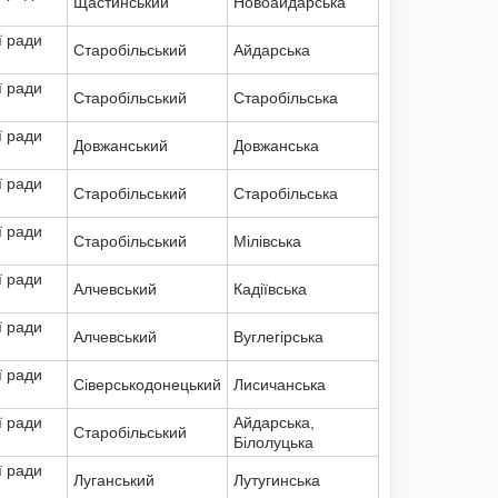
Щастинський
Новоайдарська
ї ради
Старобільський
Айдарська
ї ради
Старобільський
Старобільська
ї ради
Довжанський
Довжанська
ї ради
Старобільський
Старобільська
ї ради
Старобільський
Мілівська
ї ради
Алчевський
Кадіївська
ї ради
Алчевський
Вуглегірська
ї ради
Сіверськодонецький
Лисичанська
ї ради
Айдарська,
Старобільський
Білолуцька
ї ради
Луганський
Лутугинська