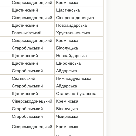
Сіверськодонецький
Кремінська
Щастинський
Щастинська
Сіверськодонецький
Сіверськодонецька
Щастинський
Новоайдарська
Ровеньківський
Хрустальненська
Сіверськодонецький
Кремінська
Старобільський
Білолуцька
Щастинський
Новоайдарська
Щастинський
Широківська
Старобільський
Айдарська
Сватівський
Нижньодуванська
Старобільський
Айдарська
Щастинський
Станично-Луганська
Сіверськодонецький
Кремінська
Старобільський
Білолуцька
Старобільський
Чмирівська
ї
Сіверськодонецький
Кремінська