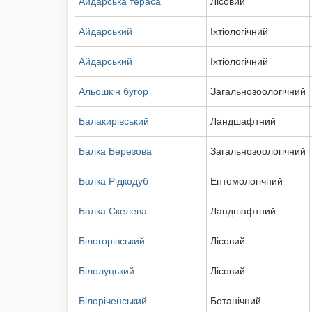
Айдарська тераса
Лісовий
Айдарський
Іхтіологічний
Айдарський
Іхтіологічний
Альошкін бугор
Загальнозоологічний
Балакирівський
Ландшафтний
Балка Березова
Загальнозоологічний
Балка Рідкодуб
Ентомологічний
Балка Скелева
Ландшафтний
Білогорівський
Лісовий
Білолуцький
Лісовий
Білоріченський
Ботанічний