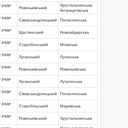
ї ради
Хрустальненська,
Ровеньківський
Антрацитівська
ї ради
Сіверськодонецький
Попаснянська
ї ради
Щастинський
Новоайдарська
ї ради
Старобільський
Мілівська
ї ради
Луганський
Луганська
ї ради
Ровеньківський
Ровеньківська
ї ради
Луганський
Лутугинська
ї ради
Сіверськодонецький
Попаснянська
ї ради
Старобільський
Марківська
ї ради
Ровеньківський
Хрустальненська