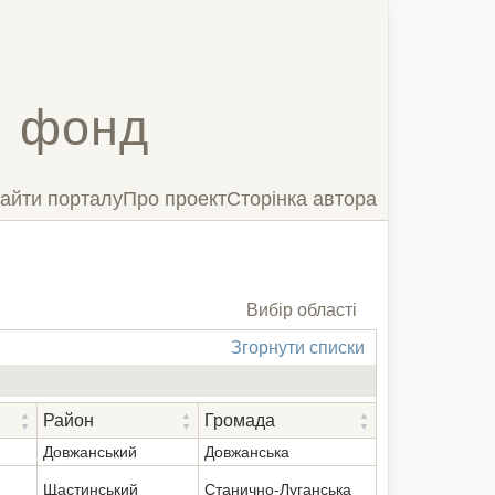
й фонд
айти порталу
Про проект
Сторінка автора
Вибір області
Згорнути список
Згорнути списки
Район
Громада
Завантаження...
Довжанський
Довжанська
Щастинський
Станично-Луганська