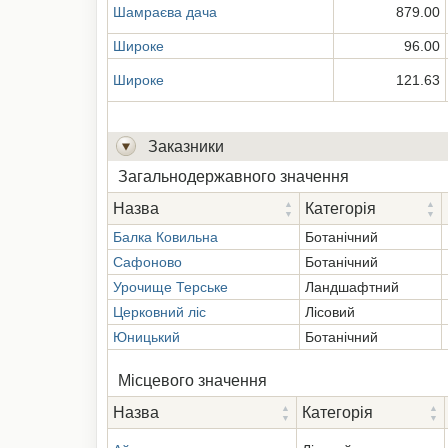
Шамраєва дача
879.00
Широке
96.00
Широке
121.63
Заказники
Загальнодержавного значення
Назва
Категорія
Балка Ковильна
Ботанічний
Сафоново
Ботанічний
Урочище Терське
Ландшафтний
Церковний ліс
Лісовий
Юницький
Ботанічний
Місцевого значення
Назва
Категорія