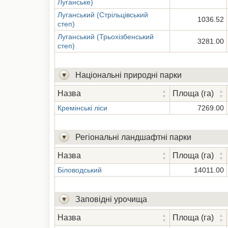
Луганське)
Луганський (Стрільцівський
1036.52
степ)
Луганський (Трьохізбенський
3281.00
степ)
Національні природні парки
Назва
Площа (га)
Кремінські ліси
7269.00
Регіональні ландшафтні парки
Назва
Площа (га)
Біловодський
14011.00
Заповідні урочища
Назва
Площа (га)