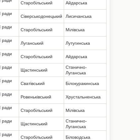
ї ради
Старобільський
Айдарська
ї ради
Сіверськодонецький
Лисичанська
ї ради
Старобільський
Мілівська
ї ради
Луганський
Лутугинська
ї ради
Старобільський
Айдарська
ї ради
Станично-
Щастинський
Луганська
ї ради
Сватівський
Білокуракинська
ї ради
Ровеньківський
Хрустальненська
ї ради
Старобільський
Мілівська
ї ради
Станично-
Щастинський
Луганська
ї ради
Старобільський
Біловодська